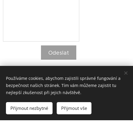
Odeslat
Používáme cookies, abychom zajistili správné fungování a
bezpečnost našich stránek. Tím vám můžeme zajistit tu
nejlepší zkušenost při jejich návštěvě.
© 2023
Kateřina Karbanová.
Všechna práva vyhrazena.
Přijmout nezbytné
Přijmout vše
Vytvořeno službou
Webnode
Cookies
Vytvořte si webové stránky zdarma!